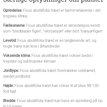
Oprindelse:
Ficus abutilifolia træet er hjemmehørende i det
tropiske Afrika.
Fællesnavne:
Ficus abutilifolia-træet er almindeligvis kendt
som “bredbladet figen”, “vild banyan” eller blot “banyanfigen”.
Levetid:
Ficus abutilifolia-træet er en langlevende art, og
nogle træer kan leve i århundreder.
Voksende klima:
Ficus abutilifolia-træet vokser bedst i
tropiske og subtropiske klimaer.
Jordtype:
Ficus abutilifolia træet foretrækker veldrænet,
sandet jordbund.
Højde:
Ficus abutilifolia træet kan vokse til at blive 98-130
fod højt.
Bredde:
Ficus abutilifolia træet kan have en spredning på op
til 10 meter.