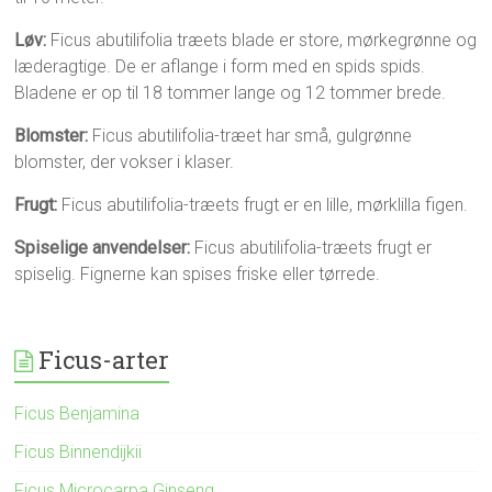
Løv:
Ficus abutilifolia træets blade er store, mørkegrønne og
læderagtige. De er aflange i form med en spids spids.
Bladene er op til 18 tommer lange og 12 tommer brede.
Blomster:
Ficus abutilifolia-træet har små, gulgrønne
blomster, der vokser i klaser.
Frugt:
Ficus abutilifolia-træets frugt er en lille, mørklilla figen.
Spiselige anvendelser:
Ficus abutilifolia-træets frugt er
spiselig. Fignerne kan spises friske eller tørrede.
Ficus-arter
Ficus Benjamina
Ficus Binnendijkii
Ficus Microcarpa Ginseng