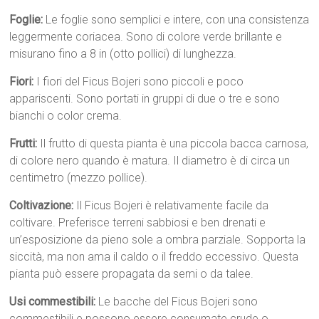
Foglie:
Le foglie sono semplici e intere, con una consistenza
leggermente coriacea. Sono di colore verde brillante e
misurano fino a 8 in (otto pollici) di lunghezza.
Fiori:
I fiori del Ficus Bojeri sono piccoli e poco
appariscenti. Sono portati in gruppi di due o tre e sono
bianchi o color crema.
Frutti:
Il frutto di questa pianta è una piccola bacca carnosa,
di colore nero quando è matura. Il diametro è di circa un
centimetro (mezzo pollice).
Coltivazione:
Il Ficus Bojeri è relativamente facile da
coltivare. Preferisce terreni sabbiosi e ben drenati e
un’esposizione da pieno sole a ombra parziale. Sopporta la
siccità, ma non ama il caldo o il freddo eccessivo. Questa
pianta può essere propagata da semi o da talee.
Usi commestibili:
Le bacche del Ficus Bojeri sono
commestibili e possono essere consumate crude o